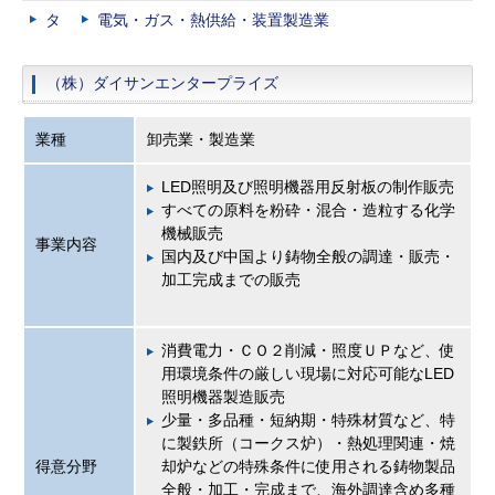
タ
電気・ガス・熱供給・装置製造業
（株）ダイサンエンタープライズ
業種
卸売業・製造業
LED照明及び照明機器用反射板の制作販売
すべての原料を粉砕・混合・造粒する化学
機械販売
事業内容
国内及び中国より鋳物全般の調達・販売・
加工完成までの販売
消費電力・ＣＯ２削減・照度ＵＰなど、使
用環境条件の厳しい現場に対応可能なLED
照明機器製造販売
少量・多品種・短納期・特殊材質など、特
に製鉄所（コークス炉）・熱処理関連・焼
得意分野
却炉などの特殊条件に使用される鋳物製品
全般・加工・完成まで、海外調達含め多種