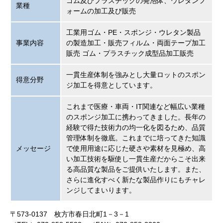
ゴム及びプラスチックの発泡体、ウレタンフ
業種
ォームの加工及び販売
工業用ゴム・PE・スポンジ・ウレタン製品
事業内容
の製造加工・販売フィルム・両面テープ加工
販売 ゴム・プラスチック成型品加工販売
一貫生産体制を強みとし大量ロットのスポン
得意分野
ジ加工を得意としています。
これまで医療・車両・IT関連など幅広い業種
のスポンジ加工に携わってきました。長年の
経験で得た技術力の均一化を図るため、品質
管理体制を徹底。これまでに培ってきた知識
メッセージ
で使用用途に応じた硬さや素材を見極め、高
い加工技術を駆使し一貫生産だからこそ出来
る高品質な製品をご提供いたします。また、
さらに進化すべく新たな製品作りにもチャレ
ンジしてまいります。
〒573-0137 枚方市春日北町1－3－1