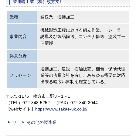
栄運輸工業（株）枚方支店
業種
運送業、溶接加工
機械製造工程に於ける組立作業、トレーラー
事業内容
誘導及び製品輸送、コンテナ輸送、塗装ブー
ス清掃
得意分野
溶接加工、建設、石油販売、梱包、保険代理
メッセージ
業等の傍系会社を有し、あらゆる需要に対応
出来る幅広い体制を確立している。
〒573-1175 枚方市上野3－1－1
（TEL）072-848-5252 （FAX）072-840-3044
【webサイト】
https://www.sakae-uk.co.jp/
サ
その他の製造業