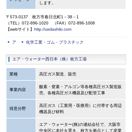
します。
〒573-0137 枚方市春日北町1－38－1
（TEL）072-896-1020 （FAX）072-896-1008
【webサイト】
http://uedashiki.com
ア
化学工業・ゴム・プラスチック
エア・ウォーター西日本（株）枚方工場
業種
高圧ガス製造、販売
酸素・窒素・アルゴン等各種高圧ガス製造販
事業内容
売、各種高圧ガス機器及び配管工事
高圧ガス（工業用・医療用）に付帯する周辺
得意分野
機器及び材料
エア・ウォーター(株)の連結会社で、大阪市
中央区に本社を置き、枚方を拠点として産業