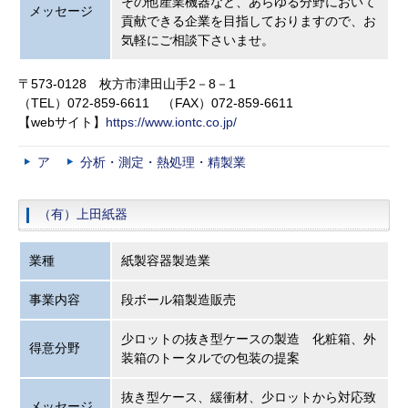
その他産業機器など、あらゆる分野において
メッセージ
貢献できる企業を目指しておりますので、お
気軽にご相談下さいませ。
〒573-0128 枚方市津田山手2－8－1
（TEL）072-859-6611 （FAX）072-859-6611
【webサイト】
https://www.iontc.co.jp/
ア
分析・測定・熱処理・精製業
（有）上田紙器
業種
紙製容器製造業
事業内容
段ボール箱製造販売
少ロットの抜き型ケースの製造 化粧箱、外
得意分野
装箱のトータルでの包装の提案
抜き型ケース、緩衝材、少ロットから対応致
メッセージ