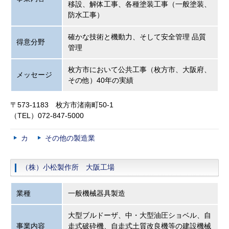
移設、解体工事、各種塗装工事（一般塗装、
防水工事）
確かな技術と機動力、そして安全管理 品質
得意分野
管理
枚方市において公共工事（枚方市、大阪府、
メッセージ
その他）40年の実績
〒573-1183 枚方市渚南町50-1
（TEL）072-847-5000
カ
その他の製造業
（株）小松製作所 大阪工場
業種
一般機械器具製造
大型ブルドーザ、中・大型油圧ショベル、自
事業内容
走式破砕機、自走式土質改良機等の建設機械