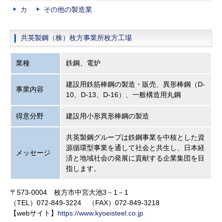
カ
その他の製造業
共英製鋼（株）枚方事業所枚方工場
業種
鉄鋼、電炉
建設用鉄筋棒鋼の製造・販売、異形棒鋼（D-
事業内容
10、D-13、D-16）、一般構造用丸鋼
得意分野
建設用小形異形棒鋼の製造
共英製鋼グループは鉄鋼事業を中核とした資
源循環型事業を通して社会と共生し、日本経
メッセージ
済と地域社会の発展に貢献する企業集団を目
指します。
〒573-0004 枚方市中宮大池3－1－1
（TEL）072-849-3224 （FAX）072-849-3218
【webサイト】
https://www.kyoeisteel.co.jp