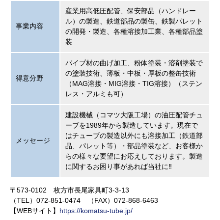
産業用高低圧配管、保安部品（ハンドレー
ル）の製造、鉄道部品の製缶、鉄製パレット
事業内容
の開発・製造、各種溶接加工業、各種部品塗
装
パイプ材の曲げ加工、粉体塗装・溶剤塗装で
の塗装技術、薄板・中板・厚板の整缶技術
得意分野
（MAG溶接・MIG溶接・TIG溶接）（ステン
レス・アルミも可）
建設機械（コマツ大阪工場）の油圧配管チュ
ーブを1989年から製造しています。現在で
はチューブの製造以外にも溶接加工（鉄道部
メッセージ
品、パレット等）・部品塗装など、お客様か
らの様々な要望にお応えしております。製造
に関するお困り事があれば当社に‼
〒573-0102 枚方市長尾家具町3-3-13
（TEL）072-851-0474 （FAX）072-868-6463
【WEBサイト】
https://komatsu-tube.jp/