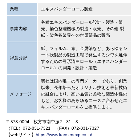
業種
エキスパンダーロール製造
各種エキスパンダーロール設計・製造・販
事業内容
売、染色整理機械の製造・販売、その他 製
紙・染色各業界への付属部品の販売
紙、フィルム、布、金属箔など、あらゆるシ
ート状製品の製造工程で発生するシワを延伸
得意分野
するための弓形湾曲ロール（エキスパンダー
ロール）の開発・設計・製造
我社は国内唯一の専門メーカーであり、創業
以来、長年培ったオリジナル技術と最新技術
メッセージ
の融合により、高い品質と柔軟な製造体性の
もと、お客様のあらゆるニーズに合わせたエ
キスパンダーロールをご提供します。
〒573-0094 枚方市南中振2－31－3
（TEL）072-831-7321 （FAX）072-831-7327
【webサイト】
https://www.kansenexp.co.jp/