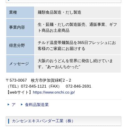
業種
麺類食品製造・だし製造
生・茹麺・だしの製造販売、通販事業、ギフ
事業内容
ト商品お土産商品
チルド温度帯麺製品を365日フレッシュにお
得意分野
客様のご家庭にお届けする
大阪のおうどんを世界に発信し続けていま
メッセージ
す。“あーおんちかった”
〒573-0067 枚方市伊加賀緑町2－2
（TEL）072-845-1121（FAX） 072-846-2691
【webサイト】
https://www.onchi.co.jp/
ア
食料品製造業
カンセンエキスパンダー工業（株）