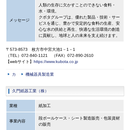
人類の生存に欠かすことのできない食料・
水・環境。
クボタグループは、優れた製品・技術・サー
メッセージ
ビスを通じ、豊かで安定的な食料の生産、安
心な水の供給と再生、快適な生活環境の創造
に貢献し、地球と人の未来を支え続けます。
〒573-8573 枚方市中宮大池1－1－1
（TEL）072-840-1121 （FAX）072-890-2610
【webサイト】
https://www.kubota.co.jp
カ
機械器具製造業
久門紙器工業（株）
業種
紙加工
段ボールケース・シート製造販売・包装資材
事業内容
の販売