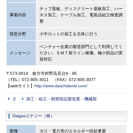
チップ基板、ディスクリート基板加工、ハー
事業内容
ネス加工、ケーブル加工、電装品組立検査調
整
得意分野
小中ロットの加工を主体に行う
ベンチャー企業の製造部門として利用してく
メッセージ
ださい。ＳＭＴ新ライン稼働。極小部品の実
装対応
〒573-0014 枚方市村野高見台9－85
（TEL）072-805-3011 （FAX）072-805-3077
【webサイト】
http://www.daiichidenki.com/
タ
加工・組立・精密部品製造業・機械製
Daigasエナジー（株）
業種
ガス・電力等のエネルギー供給事業