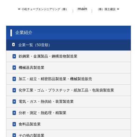
«
main
»
小松チューブエンジニアリング（株）
（株）国土建設
企業紹介
企業一覧（50音順）
鉄鋼業・金属製品・鋼構造物製造業
機械器具製造業
加工・組立・精密部品製造業・機械製造販売
化学工業・ゴム・プラスチック・紙加工品・包装袋製造業
電気・ガス・熱供給・装置製造業
分析・測定・熱処理・精製業
食料品製造業
その他の製造業